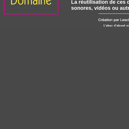
La réutilisation de ce
sonores, vidéos ou autr
interdite sans l’accord 
Cependant, par exceptio
être tolérées aux condi
Les auteurs respectif
sonores, vidéos ou aut
l’existence de la copie
page copiée et de la co
contactés par e-mail à l
La reproduction ne pourr
Il sera fait mention de
du document, article, t
la copie l’adresse URL 
d’accueil de ce site.
L’auteur de la reproduct
devra être justement da
contenu copié ne pourra
au titre d’un quelconqu